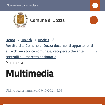
Vai al contenuto
Vai alla navigazione
Vai al footer
Nuovo circondario imolese
Comune
Comune di Dozza
di
Dozza
Home
/
Novità
/
Notizie
/
Restituiti al Comune di Dozza documenti appartenenti
Amministrazione
all'archivio storico comunale, recuperati durante
/
controlli sul mercato antiquario
Multimedia
Novità
Multimedia
Menu selezionato
Servizi
Ultimo aggiornamento
:
09-10-2024 13:08
Vivere
Dozza