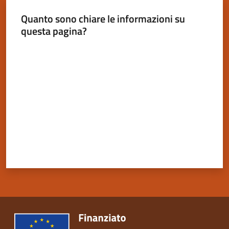
Quanto sono chiare le informazioni su
questa pagina?
Valuta da 1 a 5 stelle
Servizi
on-
line
Tutti
gli
argomenti
Seguici
su