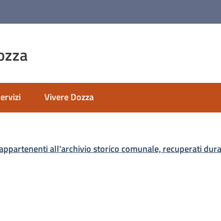
ozza
ervizi
Vivere Dozza
nato
ppartenenti all'archivio storico comunale, recuperati dura