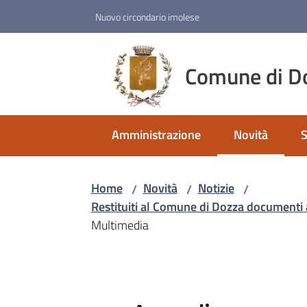
Vai al contenuto
Vai alla navigazione
Vai al footer
Nuovo circondario imolese
Comune di D
Amministrazione
Novità
S
Menu selezio
Home
Novità
Notizie
/
/
/
Restituiti al Comune di Dozza documenti a
Multimedia