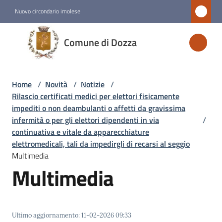
Vai al contenuto
Vai alla navigazione
Vai al footer
Nuovo circondario imolese
Comune
Comune di Dozza
di
Dozza
Home
/
Novità
/
Notizie
/
Rilascio certificati medici per elettori fisicamente
Amministrazione
impediti o non deambulanti o affetti da gravissima
infermità o per gli elettori dipendenti in via
/
continuativa e vitale da apparecchiature
Novità
elettromedicali, tali da impedirgli di recarsi al seggio
Menu selezionato
Multimedia
Multimedia
Servizi
Vivere
Dozza
Ultimo aggiornamento
:
11-02-2026 09:33