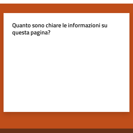
Quanto sono chiare le informazioni su
questa pagina?
Servizi
on-
Valuta da 1 a 5 stelle
line
Tutti
gli
argomenti
Seguici
su