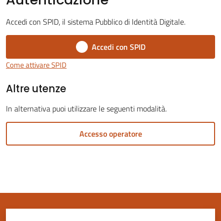
Accedi con SPID, il sistema Pubblico di Identità Digitale.
Accedi con SPID
Servizi
Come attivare SPID
on-
Altre utenze
line
In alternativa puoi utilizzare le seguenti modalità.
Tutti
gli
Accesso operatore
argomenti
Seguici
su