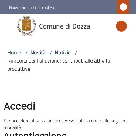
Vai al contenuto
Vai alla navigazione
Vai al footer
Nuovo circondario imolese
Comune
Comune di Dozza
di
Dozza
Home
Novità
Notizie
/
/
/
Rimborsi per l’alluvione: contributi alle attività
Amministrazione
produttive
Novità
Menu selezionato
Accedi
Servizi
Per accedere al sito a ai suoi servizi, utilizza una delle seguenti
Vivere
modalità.
Autenticazione
Dozza