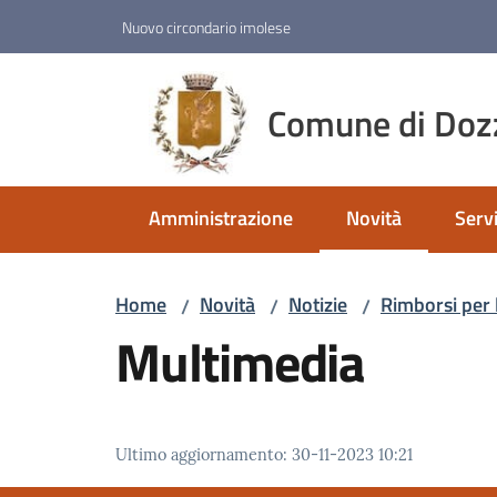
Vai al contenuto
Vai alla navigazione
Vai al footer
Nuovo circondario imolese
Comune di Doz
Amministrazione
Novità
Servi
Menu selezionato
Home
Novità
Notizie
Rimborsi per l
/
/
/
Multimedia
Ultimo aggiornamento
:
30-11-2023 10:21