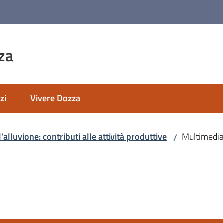
za
zi
Vivere Dozza
’alluvione: contributi alle attività produttive
Multimedi
/