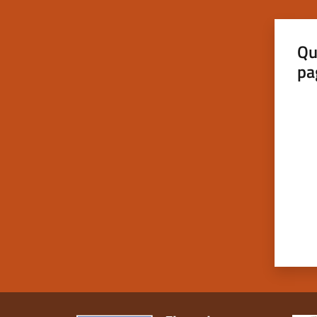
Qu
pa
Valut