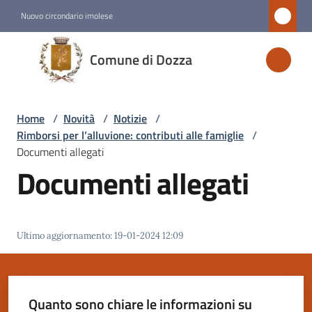
Vai al contenuto
Vai alla navigazione
Vai al footer
Nuovo circondario imolese
Comune
Comune di Dozza
di
Dozza
Home
/
Novità
/
Notizie
/
Rimborsi per l’alluvione: contributi alle famiglie
/
Amministrazione
Documenti allegati
Documenti allegati
Novità
Menu selezionato
Ultimo aggiornamento
:
19-01-2024 12:09
Servizi
Vivere
Dozza
Quanto sono chiare le informazioni su