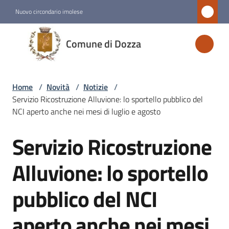
Vai al contenuto
Vai alla navigazione
Vai al footer
Nuovo circondario imolese
Comune
Comune di Dozza
di
Dozza
Home
/
Novità
/
Notizie
/
Servizio Ricostruzione Alluvione: lo sportello pubblico del
Amministrazione
NCI aperto anche nei mesi di luglio e agosto
Servizio Ricostruzione
Novità
Salta al contenuto
Menu selezionato
Alluvione: lo sportello
Servizi
pubblico del NCI
Menu selezionato
aperto anche nei mesi
Vivere