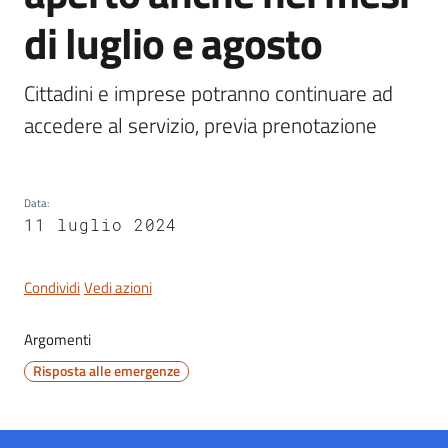
Dozza
di luglio e agosto
Cittadini e imprese potranno continuare ad 
accedere al servizio, previa prenotazione
Servizi
on-
line
Data
:
11 luglio 2024
Tutti
gli
argomenti
Condividi
Vedi azioni
Argomenti
Seguici
Risposta alle emergenze
su