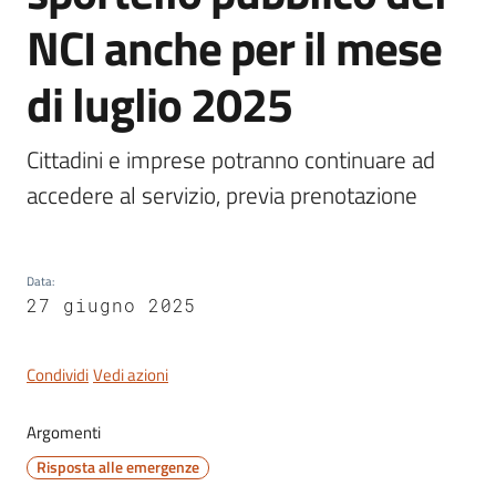
Dozza
NCI anche per il mese
di luglio 2025
Servizi
Cittadini e imprese potranno continuare ad 
on-
accedere al servizio, previa prenotazione
line
Tutti
gli
Data
:
27 giugno 2025
argomenti
Condividi
Vedi azioni
Seguici
su
Argomenti
Risposta alle emergenze