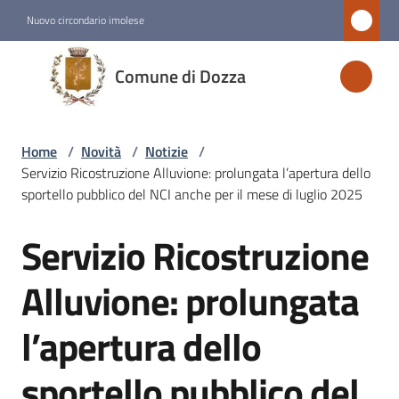
Vai al contenuto
Vai alla navigazione
Vai al footer
Nuovo circondario imolese
Comune
Comune di Dozza
di
Dozza
Home
/
Novità
/
Notizie
/
Servizio Ricostruzione Alluvione: prolungata l’apertura dello
Amministrazione
sportello pubblico del NCI anche per il mese di luglio 2025
Servizio Ricostruzione
Novità
Salta al contenuto
Menu selezionato
Alluvione: prolungata
Servizi
l’apertura dello
Menu selezionato
sportello pubblico del
Vivere