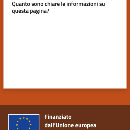
Quanto sono chiare le informazioni su
questa pagina?
Valuta da 1 a 5 stelle
Servizi
on-
line
Tutti
gli
argomenti
Seguici
su