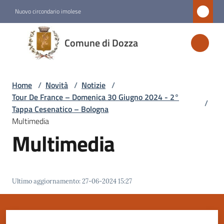
Vai al contenuto
Vai alla navigazione
Vai al footer
Nuovo circondario imolese
Comune
Comune di Dozza
di
Dozza
Home
/
Novità
/
Notizie
/
Tour De France – Domenica 30 Giugno 2024 - 2°
/
Amministrazione
Tappa Cesenatico – Bologna
Multimedia
Multimedia
Novità
Menu selezionato
Servizi
Ultimo aggiornamento
:
27-06-2024 15:27
Vivere
Dozza