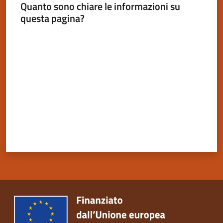
Quanto sono chiare le informazioni su
questa pagina?
Valuta da 1 a 5 stelle
Servizi
on-
line
Tutti
gli
argomenti
Seguici
su