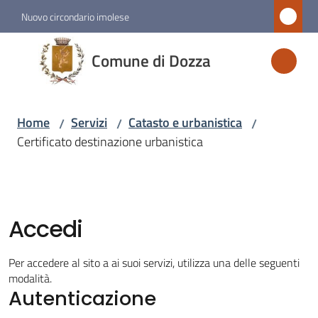
Vai al contenuto
Vai alla navigazione
Vai al footer
Nuovo circondario imolese
Comune
Comune di Dozza
di
Dozza
Home
Servizi
Catasto e urbanistica
/
/
/
Certificato destinazione urbanistica
Amministrazione
Novità
Accedi
Servizi
Menu selezionato
Per accedere al sito a ai suoi servizi, utilizza una delle seguenti
modalità.
Autenticazione
Vivere
Dozza