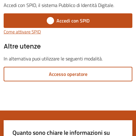
Accedi con SPID, il sistema Pubblico di Identità Digitale.
Accedi con SPID
Come attivare SPID
Servizi
Altre utenze
on-
line
In alternativa puoi utilizzare le seguenti modalità.
Tutti
Accesso operatore
gli
argomenti
Seguici
su
Quanto sono chiare le informazioni su