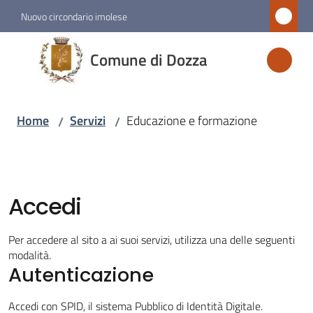
Vai al contenuto
Vai alla navigazione
Vai al footer
Nuovo circondario imolese
Comune
Comune di Dozza
di
Dozza
Home
Servizi
Educazione e formazione
/
/
Amministrazione
Novità
Accedi
Servizi
Per accedere al sito a ai suoi servizi, utilizza una delle seguenti
Menu selezionato
modalità.
Autenticazione
Vivere
Accedi con SPID, il sistema Pubblico di Identità Digitale.
Dozza