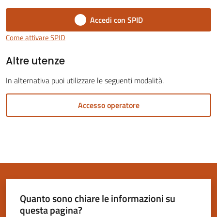
Accedi con SPID
Come attivare SPID
Altre utenze
Servizi
on-
In alternativa puoi utilizzare le seguenti modalità.
line
Accesso operatore
Tutti
gli
argomenti
Seguici
su
Quanto sono chiare le informazioni su
questa pagina?