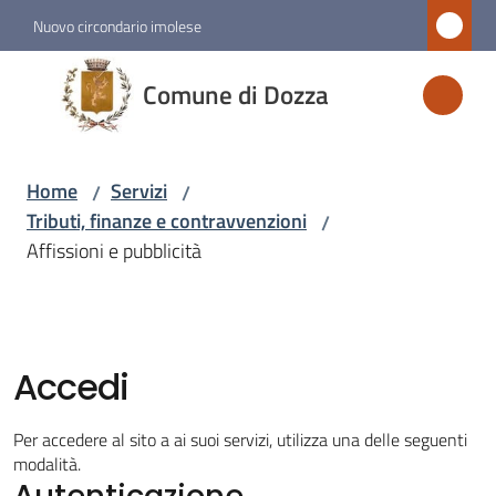
Vai al contenuto
Vai alla navigazione
Vai al footer
Nuovo circondario imolese
Comune
Comune di Dozza
di
Dozza
Home
Servizi
/
/
Tributi, finanze e contravvenzioni
/
Amministrazione
Affissioni e pubblicità
Novità
Servizi
Accedi
Menu selezionato
Per accedere al sito a ai suoi servizi, utilizza una delle seguenti
Vivere
modalità.
Autenticazione
Dozza