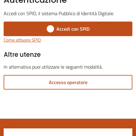
Accedi con SPID, il sistema Pubblico di Identità Digitale.
Accedi con SPID
Servizi
Come attivare SPID
on-
Altre utenze
line
In alternativa puoi utilizzare le seguenti modalità.
Tutti
gli
Accesso operatore
argomenti
Seguici
su