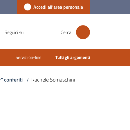
Accedi all'area personale
Seguici su
Cerca
Servizi on-line
Tutti gli argomenti
 conferiti
Rachele Somaschini
/