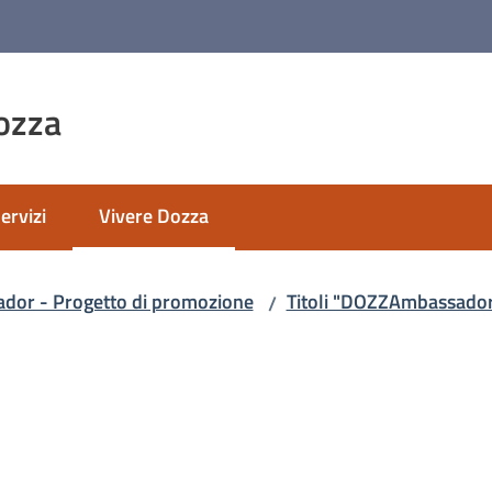
ozza
ervizi
Vivere Dozza
Menu selezionato
or - Progetto di promozione
Titoli "DOZZAmbassador"
/