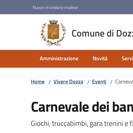
Vai al contenuto
Vai alla navigazione
Vai al footer
Nuovo circondario imolese
Comune di Doz
Amministrazione
Novità
Servi
Home
Vivere Dozza
Eventi
Carneva
/
/
/
Salta al contenuto
Carnevale dei ba
Giochi, truccabimbi, gara trenini e f