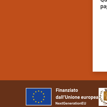
pa
Valut