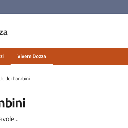
za
zi
Vivere Dozza
Menu selezionato
le dei bambini
mbini
avole...