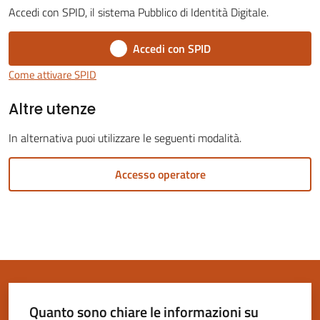
Accedi con SPID, il sistema Pubblico di Identità Digitale.
Accedi con SPID
Come attivare SPID
Servizi
Altre utenze
on-
line
In alternativa puoi utilizzare le seguenti modalità.
Tutti
Accesso operatore
gli
argomenti
Seguici
su
Quanto sono chiare le informazioni su