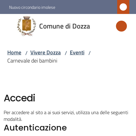
Vai al contenuto
Vai alla navigazione
Vai al footer
Nuovo circondario imolese
Comune
Comune di Dozza
di
Dozza
Home
Vivere Dozza
Eventi
/
/
/
Carnevale dei bambini
Amministrazione
Novità
Accedi
Servizi
Per accedere al sito a ai suoi servizi, utilizza una delle seguenti
Vivere
modalità.
Autenticazione
Dozza
Menu selezionato