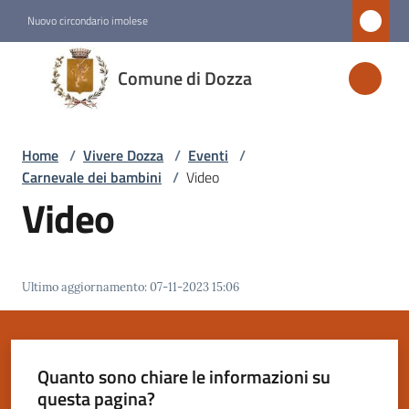
Vai al contenuto
Vai alla navigazione
Vai al footer
Nuovo circondario imolese
Comune
Comune di Dozza
di
Dozza
Home
/
Vivere Dozza
/
Eventi
/
Carnevale dei bambini
/
Video
Amministrazione
Video
Novità
Ultimo aggiornamento
:
07-11-2023 15:06
Servizi
Vivere
Dozza
Quanto sono chiare le informazioni su
Menu selezionato
questa pagina?