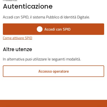
Autenticazione
Accedi con SPID, il sistema Pubblico di Identità Digitale.
Accedi con SPID
Servizi
on-
Come attivare SPID
line
Altre utenze
Tutti
In alternativa puoi utilizzare le seguenti modalità.
gli
argomenti
Accesso operatore
Seguici
su