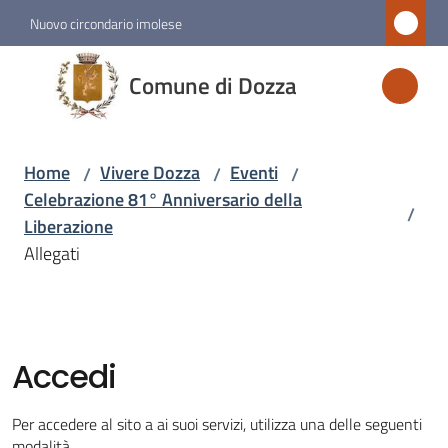
Vai al contenuto
Vai alla navigazione
Vai al footer
Nuovo circondario imolese
Comune
Comune di Dozza
di
Dozza
Home
Vivere Dozza
Eventi
/
/
/
Celebrazione 81° Anniversario della
/
Amministrazione
Liberazione
Allegati
Novità
Servizi
Accedi
Vivere
Dozza
Per accedere al sito a ai suoi servizi, utilizza una delle seguenti
Menu selezionato
modalità.