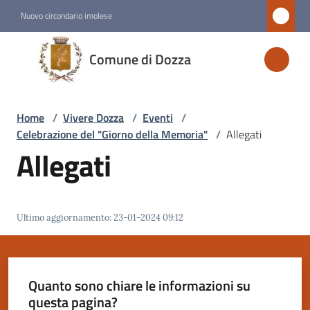
Vai al contenuto
Vai alla navigazione
Vai al footer
Nuovo circondario imolese
Comune
Comune di Dozza
di
Dozza
Home
/
Vivere Dozza
/
Eventi
/
Celebrazione del "Giorno della Memoria"
/
Allegati
Amministrazione
Allegati
Novità
Ultimo aggiornamento
:
23-01-2024 09:12
Servizi
Vivere
Dozza
Quanto sono chiare le informazioni su
Menu selezionato
questa pagina?