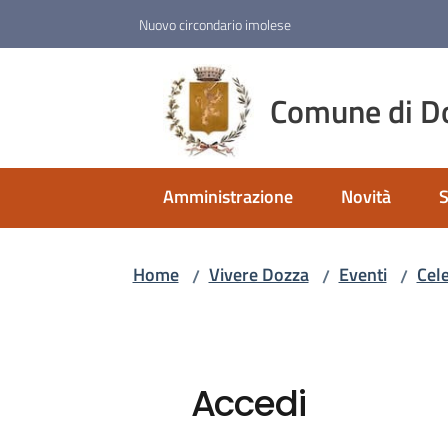
Vai al contenuto
Vai alla navigazione
Vai al footer
Nuovo circondario imolese
Comune di D
Amministrazione
Novità
S
Home
Vivere Dozza
Eventi
Cele
/
/
/
Accedi