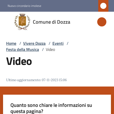
Vai al contenuto
Vai alla navigazione
Vai al footer
Nuovo circondario imolese
Comune
Comune di Dozza
di
Dozza
Home
/
Vivere Dozza
/
Eventi
/
Festa della Musica
/
Video
Amministrazione
Video
Novità
Ultimo aggiornamento
:
07-11-2023 15:06
Servizi
Vivere
Dozza
Quanto sono chiare le informazioni su
Menu selezionato
questa pagina?