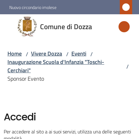
Vai al contenuto
Vai alla navigazione
Vai al footer
Nuovo circondario imolese
Comune
Comune di Dozza
di
Dozza
Home
Vivere Dozza
Eventi
/
/
/
Inaugurazione Scuola d'Infanzia "Toschi-
/
Amministrazione
Cerchiari"
Sponsor Evento
Novità
Servizi
Accedi
Vivere
Dozza
Per accedere al sito a ai suoi servizi, utilizza una delle seguenti
Menu selezionato
modalità.