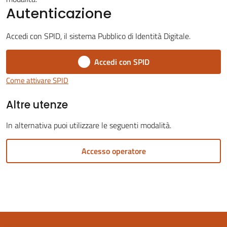
Autenticazione
Accedi con SPID, il sistema Pubblico di Identità Digitale.
Accedi con SPID
Servizi
on-
Come attivare SPID
line
Altre utenze
Tutti
In alternativa puoi utilizzare le seguenti modalità.
gli
argomenti
Accesso operatore
Seguici
su