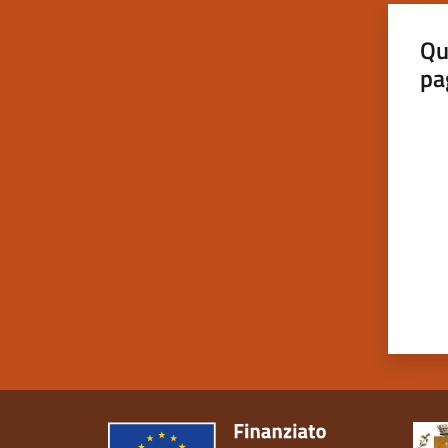
Qu
pa
Valut