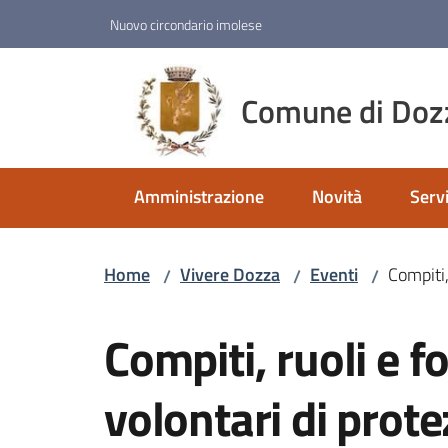
Vai al contenuto
Vai alla navigazione
Vai al footer
Nuovo circondario imolese
Comune di Doz
Amministrazione
Novità
Servi
Home
Vivere Dozza
Eventi
Compiti,
/
/
/
Salta al contenuto
Compiti, ruoli e 
volontari di prote