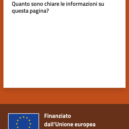
Quanto sono chiare le informazioni su
questa pagina?
Valuta da 1 a 5 stelle
Servizi
on-
line
Tutti
gli
argomenti
Seguici
su