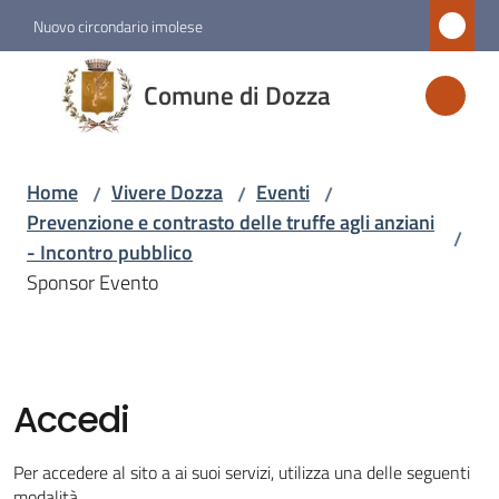
Vai al contenuto
Vai alla navigazione
Vai al footer
Nuovo circondario imolese
Comune
Comune di Dozza
di
Dozza
Home
Vivere Dozza
Eventi
/
/
/
Prevenzione e contrasto delle truffe agli anziani
/
Amministrazione
- Incontro pubblico
Sponsor Evento
Novità
Servizi
Accedi
Vivere
Dozza
Per accedere al sito a ai suoi servizi, utilizza una delle seguenti
Menu selezionato
modalità.