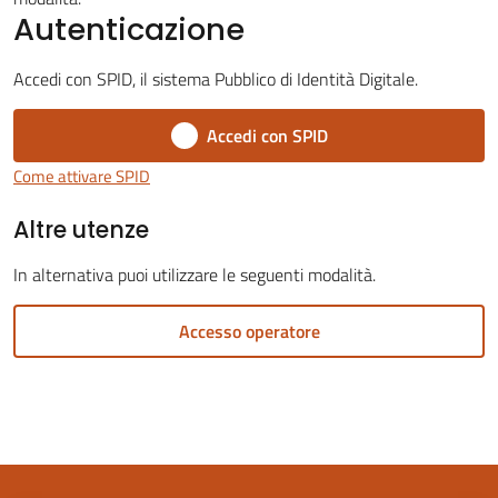
Autenticazione
Accedi con SPID, il sistema Pubblico di Identità Digitale.
Accedi con SPID
Servizi
on-
Come attivare SPID
line
Altre utenze
Tutti
In alternativa puoi utilizzare le seguenti modalità.
gli
argomenti
Accesso operatore
Seguici
su