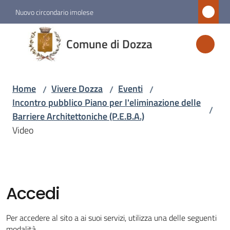
Vai al contenuto
Vai alla navigazione
Vai al footer
Nuovo circondario imolese
Comune
Comune di Dozza
di
Dozza
Home
Vivere Dozza
Eventi
/
/
/
Incontro pubblico Piano per l'eliminazione delle
/
Amministrazione
Barriere Architettoniche (P.E.B.A.)
Video
Novità
Servizi
Accedi
Vivere
Dozza
Per accedere al sito a ai suoi servizi, utilizza una delle seguenti
Menu selezionato
modalità.