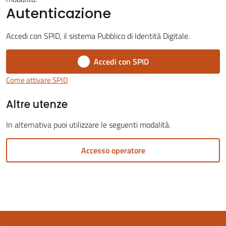
Autenticazione
Accedi con SPID, il sistema Pubblico di Identità Digitale.
Accedi con SPID
Servizi
on-
Come attivare SPID
line
Altre utenze
Tutti
In alternativa puoi utilizzare le seguenti modalità.
gli
argomenti
Accesso operatore
Seguici
su