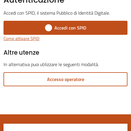
Accedi con SPID, il sistema Pubblico di Identità Digitale.
Accedi con SPID
Servizi
Come attivare SPID
on-
Altre utenze
line
In alternativa puoi utilizzare le seguenti modalità.
Tutti
gli
Accesso operatore
argomenti
Seguici
su