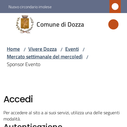
Vai al contenuto
Vai alla navigazione
Vai al footer
Nuovo circondario imolese
Comune
Comune di Dozza
di
Dozza
Home
Vivere Dozza
Eventi
/
/
/
Mercato settimanale del mercoledì
/
Amministrazione
Sponsor Evento
Novità
Servizi
Accedi
Vivere
Per accedere al sito a ai suoi servizi, utilizza una delle seguenti
Dozza
modalità.
Autenticazione
Menu selezionato