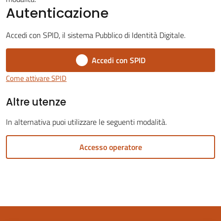
Autenticazione
Accedi con SPID, il sistema Pubblico di Identità Digitale.
Accedi con SPID
Servizi
on-
Come attivare SPID
line
Altre utenze
Tutti
In alternativa puoi utilizzare le seguenti modalità.
gli
argomenti
Accesso operatore
Seguici
su