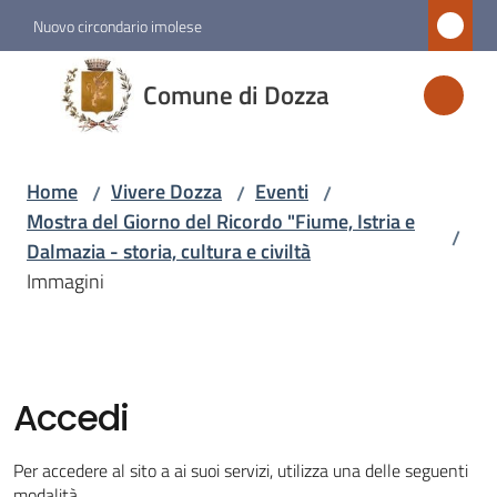
Vai al contenuto
Vai alla navigazione
Vai al footer
Nuovo circondario imolese
Comune
Comune di Dozza
di
Dozza
Home
Vivere Dozza
Eventi
/
/
/
Mostra del Giorno del Ricordo "Fiume, Istria e
/
Amministrazione
Dalmazia - storia, cultura e civiltà
Immagini
Novità
Servizi
Accedi
Vivere
Dozza
Per accedere al sito a ai suoi servizi, utilizza una delle seguenti
Menu selezionato
modalità.