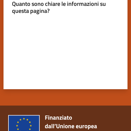
Quanto sono chiare le informazioni su
questa pagina?
Valuta da 1 a 5 stelle
Servizi
on-
line
Tutti
gli
argomenti
Seguici
su