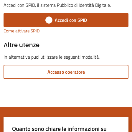
Accedi con SPID, il sistema Pubblico di Identità Digitale.
Accedi con SPID
Come attivare SPID
Servizi
Altre utenze
on-
line
In alternativa puoi utilizzare le seguenti modalità.
Tutti
Accesso operatore
gli
argomenti
Seguici
su
Quanto sono chiare le informazioni su