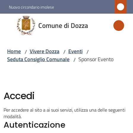
Vai al contenuto
Vai alla navigazione
Vai al footer
Nuovo circondario imolese
Comune
Comune di Dozza
di
Dozza
Home
Vivere Dozza
Eventi
/
/
/
Seduta Consiglio Comunale
Sponsor Evento
/
Amministrazione
Novità
Accedi
Servizi
Per accedere al sito a ai suoi servizi, utilizza una delle seguenti
Vivere
modalità.
Autenticazione
Dozza
Menu selezionato