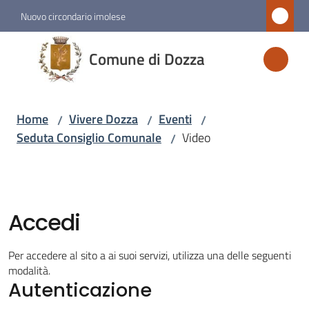
Vai al contenuto
Vai alla navigazione
Vai al footer
Nuovo circondario imolese
Comune
Comune di Dozza
di
Dozza
Home
Vivere Dozza
Eventi
/
/
/
Seduta Consiglio Comunale
Video
/
Amministrazione
Novità
Accedi
Servizi
Per accedere al sito a ai suoi servizi, utilizza una delle seguenti
Vivere
modalità.
Autenticazione
Dozza
Menu selezionato