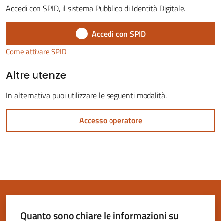
Accedi con SPID, il sistema Pubblico di Identità Digitale.
Accedi con SPID
Come attivare SPID
Servizi
Altre utenze
on-
line
In alternativa puoi utilizzare le seguenti modalità.
Tutti
Accesso operatore
gli
argomenti
Seguici
su
Quanto sono chiare le informazioni su