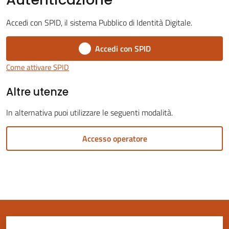
Accedi con SPID, il sistema Pubblico di Identità Digitale.
Accedi con SPID
Servizi
Come attivare SPID
on-
Altre utenze
line
In alternativa puoi utilizzare le seguenti modalità.
Tutti
gli
Accesso operatore
argomenti
Seguici
su