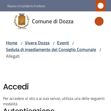
Vai al contenuto
Vai alla navigazione
Vai al footer
Nuovo circondario imolese
Comune
Comune di Dozza
di
Dozza
Home
Vivere Dozza
Eventi
/
/
/
Seduta di insediamento del Consiglio Comunale
/
Amministrazione
Allegati
Novità
Servizi
Accedi
Vivere
Per accedere al sito a ai suoi servizi, utilizza una delle seguenti
Dozza
modalità.
Autenticazione
Menu selezionato