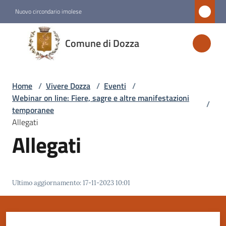
Vai al contenuto
Vai alla navigazione
Vai al footer
Nuovo circondario imolese
Comune
Comune di Dozza
di
Dozza
Home
/
Vivere Dozza
/
Eventi
/
Webinar on line: Fiere, sagre e altre manifestazioni
/
Amministrazione
temporanee
Allegati
Allegati
Novità
Servizi
Ultimo aggiornamento
:
17-11-2023 10:01
Vivere
Dozza
Menu selezionato