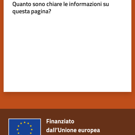
Quanto sono chiare le informazioni su
questa pagina?
Valuta da 1 a 5 stelle
Servizi
on-
line
Tutti
gli
argomenti
Seguici
su