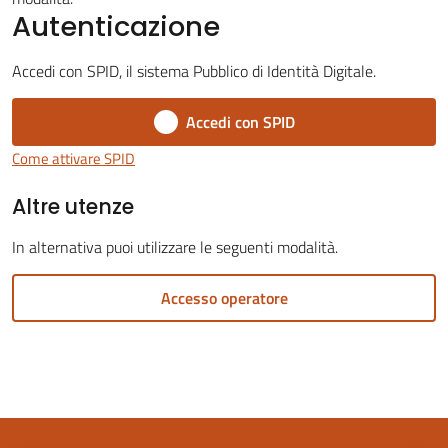
Autenticazione
Accedi con SPID, il sistema Pubblico di Identità Digitale.
Accedi con SPID
Servizi
on-
Come attivare SPID
line
Altre utenze
Tutti
In alternativa puoi utilizzare le seguenti modalità.
gli
argomenti
Accesso operatore
Seguici
su