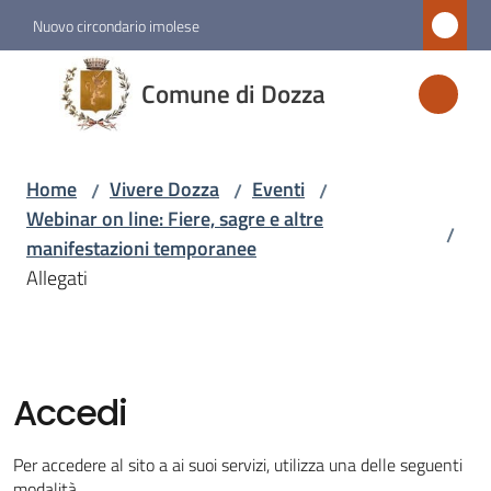
Vai al contenuto
Vai alla navigazione
Vai al footer
Nuovo circondario imolese
Comune
Comune di Dozza
di
Dozza
Home
Vivere Dozza
Eventi
/
/
/
Webinar on line: Fiere, sagre e altre
/
Amministrazione
manifestazioni temporanee
Allegati
Novità
Servizi
Accedi
Vivere
Dozza
Per accedere al sito a ai suoi servizi, utilizza una delle seguenti
Menu selezionato
modalità.