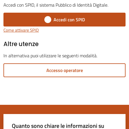
Accedi con SPID, il sistema Pubblico di Identità Digitale.
Accedi con SPID
Come attivare SPID
Servizi
Altre utenze
on-
line
In alternativa puoi utilizzare le seguenti modalità.
Tutti
Accesso operatore
gli
argomenti
Seguici
su
Quanto sono chiare le informazioni su