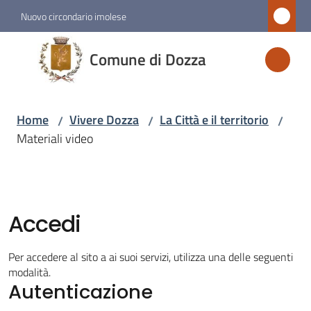
Vai al contenuto
Vai alla navigazione
Vai al footer
Nuovo circondario imolese
Comune
Comune di Dozza
di
Dozza
Home
Vivere Dozza
La Città e il territorio
/
/
/
Materiali video
Amministrazione
Novità
Accedi
Servizi
Per accedere al sito a ai suoi servizi, utilizza una delle seguenti
Vivere
modalità.
Autenticazione
Dozza
Menu selezionato