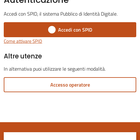
Accedi con SPID, il sistema Pubblico di Identità Digitale.
Accedi con SPID
Servizi
Come attivare SPID
on-
Altre utenze
line
In alternativa puoi utilizzare le seguenti modalità.
Tutti
gli
Accesso operatore
argomenti
Seguici
su