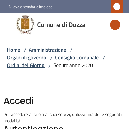
Vai al contenuto
Vai alla navigazione
Vai al footer
Nuovo circondario imolese
Comune
Comune di Dozza
di
Dozza
Home
Amministrazione
/
/
Organi di governo
Consiglio Comunale
/
/
Amministrazione
Ordini del Giorno
Sedute anno 2020
/
Menu selezionato
Novità
Accedi
Servizi
Per accedere al sito a ai suoi servizi, utilizza una delle seguenti
Vivere
modalità.
Autenticazione
Dozza