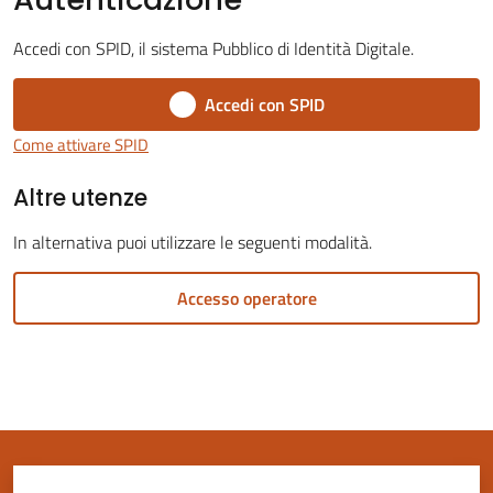
Accedi con SPID, il sistema Pubblico di Identità Digitale.
Accedi con SPID
Servizi
Come attivare SPID
on-
Altre utenze
line
In alternativa puoi utilizzare le seguenti modalità.
Tutti
gli
Accesso operatore
argomenti
Seguici
su