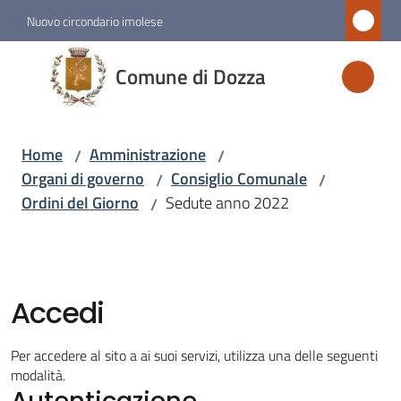
Vai al contenuto
Vai alla navigazione
Vai al footer
Nuovo circondario imolese
Comune
Comune di Dozza
di
Dozza
Home
Amministrazione
/
/
Organi di governo
Consiglio Comunale
/
/
Amministrazione
Ordini del Giorno
Sedute anno 2022
/
Menu selezionato
Novità
Accedi
Servizi
Per accedere al sito a ai suoi servizi, utilizza una delle seguenti
Vivere
modalità.
Autenticazione
Dozza