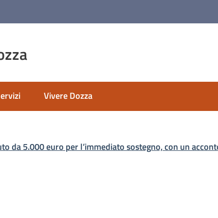
ozza
ervizi
Vivere Dozza
nato
buto da 5.000 euro per l’immediato sostegno, con un accont