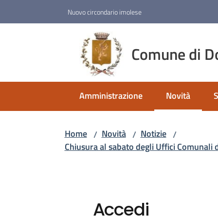
Vai al contenuto
Vai alla navigazione
Vai al footer
Nuovo circondario imolese
Comune di D
Amministrazione
Novità
S
Menu selezio
Home
Novità
Notizie
/
/
/
Chiusura al sabato degli Uffici Comunali 
Accedi