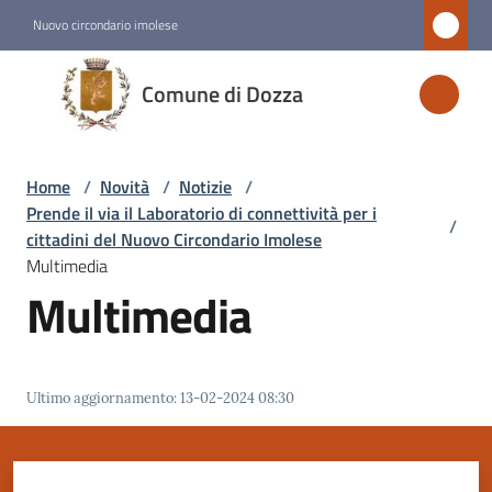
Vai al contenuto
Vai alla navigazione
Vai al footer
Nuovo circondario imolese
Comune
Comune di Dozza
di
Dozza
Home
/
Novità
/
Notizie
/
Prende il via il Laboratorio di connettività per i
/
Amministrazione
cittadini del Nuovo Circondario Imolese
Multimedia
Multimedia
Novità
Menu selezionato
Servizi
Ultimo aggiornamento
:
13-02-2024 08:30
Vivere
Dozza