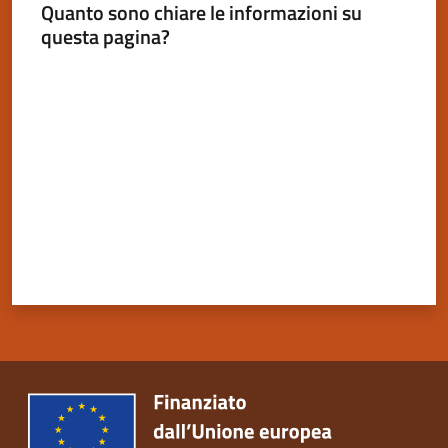
Quanto sono chiare le informazioni su
questa pagina?
Valuta da 1 a 5 stelle
Servizi
on-
line
Tutti
gli
argomenti
Seguici
su