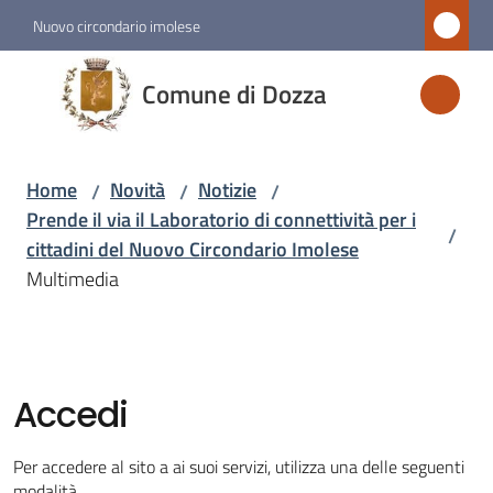
Vai al contenuto
Vai alla navigazione
Vai al footer
Nuovo circondario imolese
Comune
Comune di Dozza
di
Dozza
Home
Novità
Notizie
/
/
/
Prende il via il Laboratorio di connettività per i
/
Amministrazione
cittadini del Nuovo Circondario Imolese
Multimedia
Novità
Menu selezionato
Servizi
Accedi
Vivere
Per accedere al sito a ai suoi servizi, utilizza una delle seguenti
Dozza
modalità.