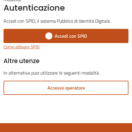
Autenticazione
Accedi con SPID, il sistema Pubblico di Identità Digitale.
Accedi con SPID
Servizi
on-
Come attivare SPID
line
Altre utenze
Tutti
In alternativa puoi utilizzare le seguenti modalità.
gli
argomenti
Accesso operatore
Seguici
su