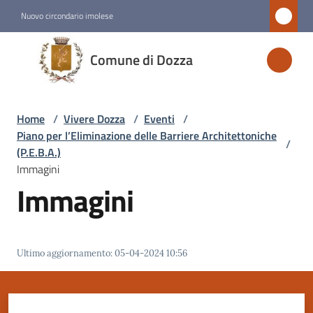
Vai al contenuto
Vai alla navigazione
Vai al footer
Nuovo circondario imolese
Comune
Comune di Dozza
di
Dozza
Home
/
Vivere Dozza
/
Eventi
/
Piano per l’Eliminazione delle Barriere Architettoniche
/
Amministrazione
(P.E.B.A.)
Immagini
Immagini
Novità
Servizi
Ultimo aggiornamento
:
05-04-2024 10:56
Vivere
Dozza
Menu selezionato