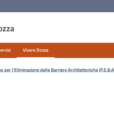
ozza
ervizi
Vivere Dozza
Menu selezionato
o per l’Eliminazione delle Barriere Architettoniche (P.E.B.A