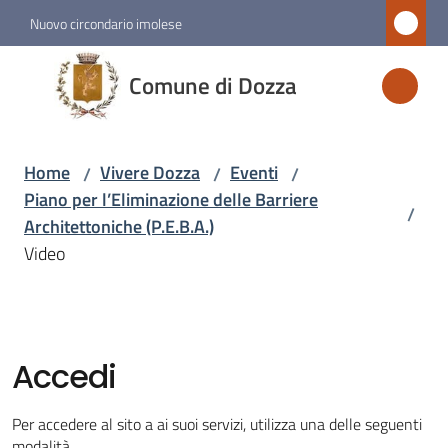
Vai al contenuto
Vai alla navigazione
Vai al footer
Nuovo circondario imolese
Comune
Comune di Dozza
di
Dozza
Home
Vivere Dozza
Eventi
/
/
/
Piano per l’Eliminazione delle Barriere
/
Amministrazione
Architettoniche (P.E.B.A.)
Video
Novità
Servizi
Accedi
Vivere
Dozza
Per accedere al sito a ai suoi servizi, utilizza una delle seguenti
Menu selezionato
modalità.