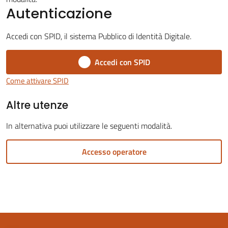
Autenticazione
Accedi con SPID, il sistema Pubblico di Identità Digitale.
Accedi con SPID
Servizi
on-
Come attivare SPID
line
Altre utenze
Tutti
In alternativa puoi utilizzare le seguenti modalità.
gli
argomenti
Accesso operatore
Seguici
su