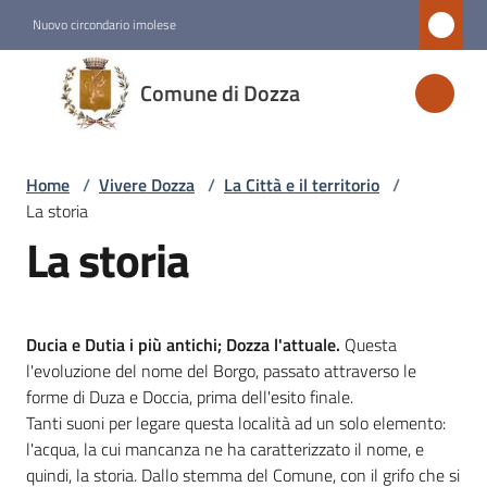
Vai al contenuto
Vai alla navigazione
Vai al footer
Nuovo circondario imolese
Comune
Comune di Dozza
di
Dozza
Home
/
Vivere Dozza
/
La Città e il territorio
/
La storia
Amministrazione
La storia
Novità
Ducia e Dutia i più antichi; Dozza l'attuale.
Questa
Servizi
l'evoluzione del nome del Borgo, passato attraverso le
forme di Duza e Doccia, prima dell'esito finale.
Vivere
Tanti suoni per legare questa località ad un solo elemento:
Dozza
l'acqua, la cui mancanza ne ha caratterizzato il nome, e
Menu selezionato
quindi, la storia. Dallo stemma del Comune, con il grifo che si