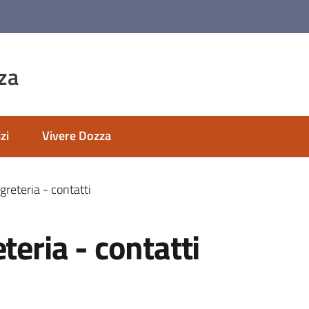
za
zi
Vivere Dozza
greteria - contatti
teria - contatti