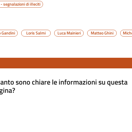
 segnalazioni di illeciti
o Gandini
Loris Salmi
Luca Mainieri
Matteo Ghini
Mich
anto sono chiare le informazioni su questa
gina?
a da 1 a 5 stelle