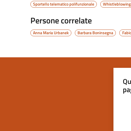
Sportello telematico polifunzionale
Whistleblowing -
Persone correlate
Anna Maria Urbanek
Barbara Boninsegna
Fabi
Qu
pa
Valut